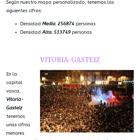
Según nuestro mapa personalizado, tenemos las
siguientes cifras:
Densidad
Media
:
256874
personas
Densidad
Alta
:
513749
personas
VITORIA-GASTEIZ
En la
capital
vasca,
Vitoria-
Gasteiz
tenemos
unas cifras
menores