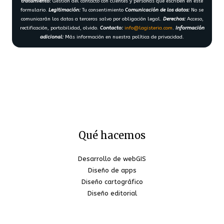
tratamiento:
Gestión del contacto con clientes y personas que escriben en este
formulario.
Legitimación:
Tu consentimiento
Comunicación de los datos:
No se
comunicarán los datos a terceros salvo por obligación legal.
Derechos:
Acceso,
rectificación, portabilidad, olvido.
Contacto:
info@lagisteria.com
.
Información
adicional:
Más información en nuestra política de privacidad.
Qué hacemos
Desarrollo de webGIS
Diseño de apps
Diseño cartográfico
Diseño editorial