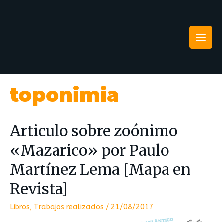
toponimia
Articulo sobre zoónimo
«Mazarico» por Paulo
Martínez Lema [Mapa en
Revista]
Libros
,
Trabajos realizados
/
21/08/2017