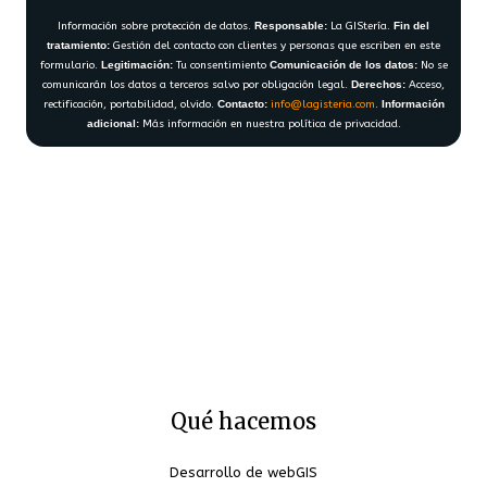
Información sobre protección de datos.
Responsable:
La GIStería.
Fin del
tratamiento:
Gestión del contacto con clientes y personas que escriben en este
formulario.
Legitimación:
Tu consentimiento
Comunicación de los datos:
No se
comunicarán los datos a terceros salvo por obligación legal.
Derechos:
Acceso,
rectificación, portabilidad, olvido.
Contacto:
info@lagisteria.com
.
Información
adicional:
Más información en nuestra política de privacidad.
Qué hacemos
Desarrollo de webGIS