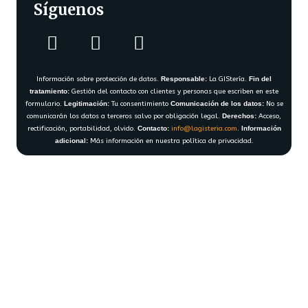
Síguenos
Información sobre protección de datos.
Responsable:
La GIStería.
Fin del
tratamiento:
Gestión del contacto con clientes y personas que escriben en este
formulario.
Legitimación:
Tu consentimiento
Comunicación de los datos:
No se
comunicarán los datos a terceros salvo por obligación legal.
Derechos:
Acceso,
rectificación, portabilidad, olvido.
Contacto:
info@lagisteria.com
.
Información
adicional:
Más información en nuestra política de privacidad.