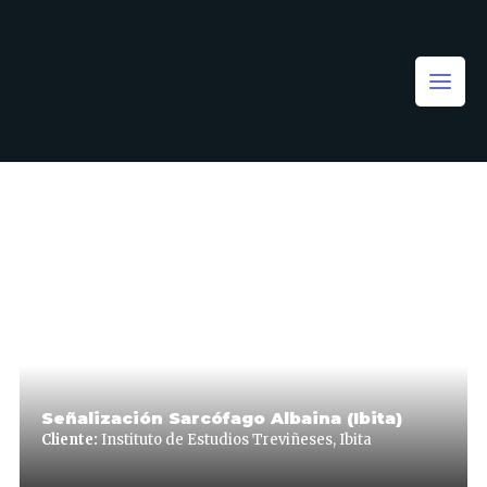
Señalización Sarcófago Albaina (Ibita)
Cliente:
Instituto de Estudios Treviñeses, Ibita