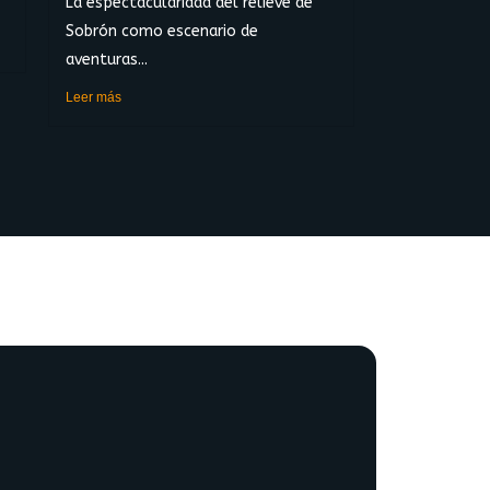
La espectacularidad del relieve de
Sobrón como escenario de
aventuras...
Leer más