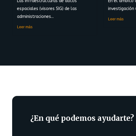
Las infraestructuras de datos
En el ámbito 
espaciales (visores SIG) de las
investigación u
administraciones...
Leer más
Leer más
¿En qué podemos ayudarte?