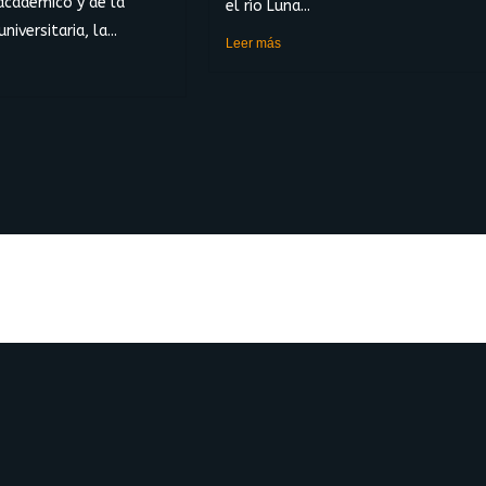
académico y de la
el río Luna...
niversitaria, la...
Leer más