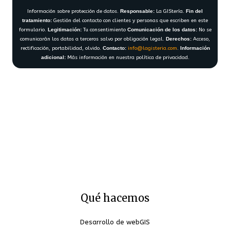
Información sobre protección de datos.
Responsable:
La GIStería.
Fin del
tratamiento:
Gestión del contacto con clientes y personas que escriben en este
formulario.
Legitimación:
Tu consentimiento
Comunicación de los datos:
No se
comunicarán los datos a terceros salvo por obligación legal.
Derechos:
Acceso,
rectificación, portabilidad, olvido.
Contacto:
info@lagisteria.com
.
Información
adicional:
Más información en nuestra política de privacidad.
Qué hacemos
Desarrollo de webGIS