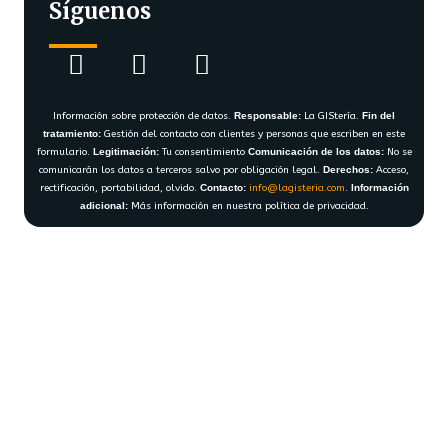
Síguenos
Información sobre protección de datos.
Responsable:
La GIStería.
Fin del
tratamiento:
Gestión del contacto con clientes y personas que escriben en este
formulario.
Legitimación:
Tu consentimiento
Comunicación de los datos:
No se
comunicarán los datos a terceros salvo por obligación legal.
Derechos:
Acceso,
rectificación, portabilidad, olvido.
Contacto:
info@lagisteria.com
.
Información
adicional:
Más información en nuestra política de privacidad.