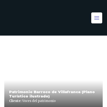
Patrimonio Barroco de Villafranca (Plano
Turístico ilustrado)
Cliente:
Voces del patrimonio