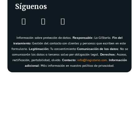
Síguenos
Información sobre protección de datos.
Responsable:
La GIStería.
Fin del
tratamiento:
Gestión del contacto con clientes y personas que escriben en este
formulario.
Legitimación:
Tu consentimiento
Comunicación de los datos:
No se
comunicarán los datos a terceros salvo por obligación legal.
Derechos:
Acceso,
rectificación, portabilidad, olvido.
Contacto:
info@lagisteria.com
.
Información
adicional:
Más información en nuestra política de privacidad.