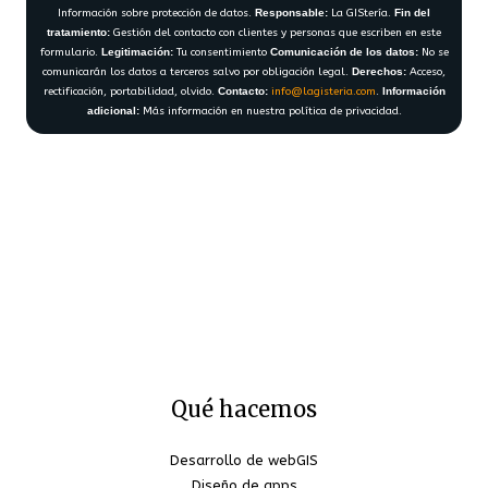
Información sobre protección de datos.
Responsable:
La GIStería.
Fin del
tratamiento:
Gestión del contacto con clientes y personas que escriben en este
formulario.
Legitimación:
Tu consentimiento
Comunicación de los datos:
No se
comunicarán los datos a terceros salvo por obligación legal.
Derechos:
Acceso,
rectificación, portabilidad, olvido.
Contacto:
info@lagisteria.com
.
Información
adicional:
Más información en nuestra política de privacidad.
Qué hacemos
Desarrollo de webGIS
Diseño de apps