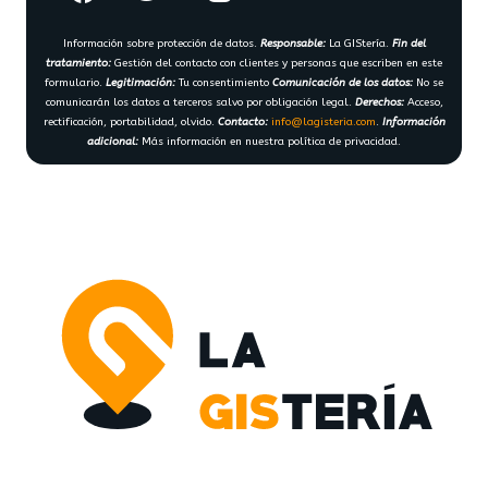
Información sobre protección de datos.
Responsable:
La GIStería.
Fin del
tratamiento:
Gestión del contacto con clientes y personas que escriben en este
formulario.
Legitimación:
Tu consentimiento
Comunicación de los datos:
No se
comunicarán los datos a terceros salvo por obligación legal.
Derechos:
Acceso,
rectificación, portabilidad, olvido.
Contacto:
info@lagisteria.com
.
Información
adicional:
Más información en nuestra política de privacidad.