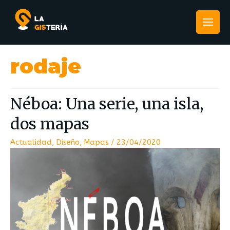
rodaje
Néboa: Una serie, una isla,
dos mapas
Actualidad
,
Diseño
,
Mapas
/
23/04/2020