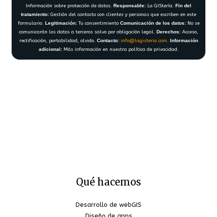
Información sobre protección de datos.
Responsable:
La GIStería.
Fin del
tratamiento:
Gestión del contacto con clientes y personas que escriben en este
formulario.
Legitimación:
Tu consentimiento
Comunicación de los datos:
No se
comunicarán los datos a terceros salvo por obligación legal.
Derechos:
Acceso,
rectificación, portabilidad, olvido.
Contacto:
info@lagisteria.com
.
Información
adicional:
Más información en nuestra política de privacidad.
Qué hacemos
Desarrollo de webGIS
Diseño de apps