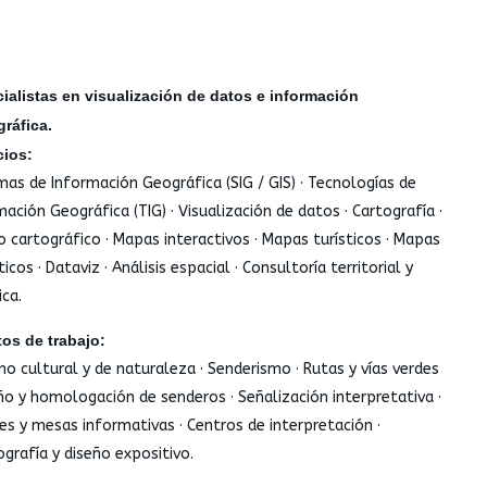
ialistas en visualización de datos e información
gráfica.
cios:
mas de Información Geográfica (SIG / GIS) · Tecnologías de
mación Geográfica (TIG) · Visualización de datos · Cartografía ·
o cartográfico · Mapas interactivos · Mapas turísticos · Mapas
cos · Dataviz · Análisis espacial · Consultoría territorial y
ica.
os de trabajo:
mo cultural y de naturaleza · Senderismo · Rutas y vías verdes
eño y homologación de senderos · Señalización interpretativa ·
es y mesas informativas · Centros de interpretación ·
grafía y diseño expositivo.