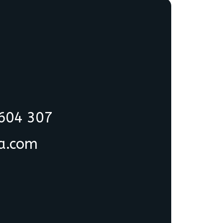
 604 307
ia.com