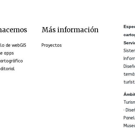
Espec
hacemos
Más información
carto
Servi
llo de webGIS
Proyectos
Siste
de apps
Infor
artográfico
Diseñ
ditorial
temáti
turíst
Ámbit
Turis
· Dis
Panel
Museo