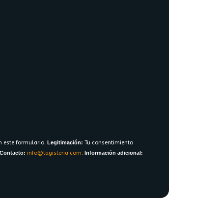
n este formulario.
Legitimación:
Tu consentimiento
Contacto:
info@lagisteria.com
.
Información adicional: