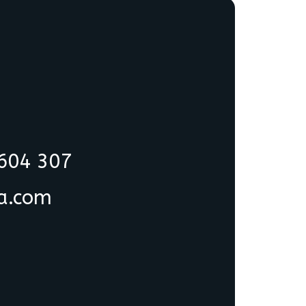
 604 307
ia.com