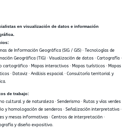
ialistas en visualización de datos e información
gráfica.
cios:
mas de Información Geográfica (SIG / GIS) · Tecnologías de
mación Geográfica (TIG) · Visualización de datos · Cartografía ·
o cartográfico · Mapas interactivos · Mapas turísticos · Mapas
cos · Dataviz · Análisis espacial · Consultoría territorial y
ica.
os de trabajo:
mo cultural y de naturaleza · Senderismo · Rutas y vías verdes
eño y homologación de senderos · Señalización interpretativa ·
es y mesas informativas · Centros de interpretación ·
grafía y diseño expositivo.