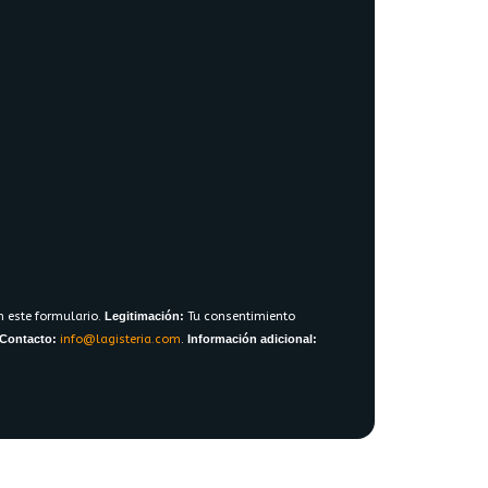
n este formulario.
Legitimación:
Tu consentimiento
Contacto:
info@lagisteria.com
.
Información adicional: