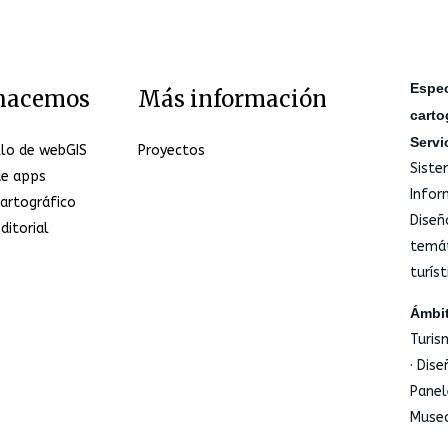
Espec
hacemos
Más información
carto
Servi
llo de webGIS
Proyectos
Siste
de apps
Infor
artográfico
Diseñ
ditorial
temáti
turíst
Ámbit
Turis
· Dis
Panel
Museo