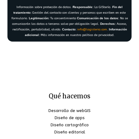
Información sobre protección de datos.
Responsable:
La GIStería.
Fin del
tratamiento:
Gestión del contacto con clientes y personas que escriben en este
formulario.
Legitimación:
Tu consentimiento
Comunicación de los datos:
No se
comunicarán los datos a terceros salvo por obligación legal.
Derechos:
Acceso,
rectificación, portabilidad, olvido.
Contacto:
info@lagisteria.com
.
Información
adicional:
Más información en nuestra política de privacidad.
Qué hacemos
Desarrollo de webGIS
Diseño de apps
Diseño cartográfico
Diseño editorial