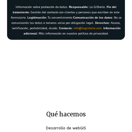
Información sobre protección de datos.
Responsable:
La GIStería.
Fin del
tratamiento:
Gestión del contacto con clientes y personas que escriben en este
formulario.
Legitimación:
Tu consentimiento
Comunicación de los datos:
No se
comunicarán los datos a terceros salvo por obligación legal.
Derechos:
Acceso,
rectificación, portabilidad, olvido.
Contacto:
info@lagisteria.com
.
Información
adicional:
Más información en nuestra política de privacidad.
Qué hacemos
Desarrollo de webGIS