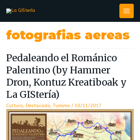
fotografias aereas
Pedaleando el Románico
Palentino (by Hammer
Dron, Kontuz Kreatiboak y
La GIStería)
Cultura
,
Destacado
,
Turismo
/
10/11/2017