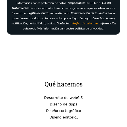
Información sobre protección de datos.
Responsable:
La GIStería.
Fin del
tratamiento:
Gestión del contacto con clientes y personas que escriben en este
formulario.
Legitimación:
Tu consentimiento
Comunicación de los datos:
No se
comunicarán los datos a terceros salvo por obligación legal.
Derechos:
Acceso,
rectificación, portabilidad, olvido.
Contacto:
info@lagisteria.com
.
Información
adicional:
Más información en nuestra política de privacidad.
Qué hacemos
Desarrollo de webGIS
Diseño de apps
Diseño cartográfico
Diseño editorial