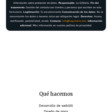
Información sobre protección de datos.
Responsable:
La GIStería.
Fin del
tratamiento:
Gestión del contacto con clientes y personas que escriben en este
formulario.
Legitimación:
Tu consentimiento
Comunicación de los datos:
No se
comunicarán los datos a terceros salvo por obligación legal.
Derechos:
Acceso,
rectificación, portabilidad, olvido.
Contacto:
info@lagisteria.com
.
Información
adicional:
Más información en nuestra política de privacidad.
Qué hacemos
Desarrollo de webGIS
Diseño de apps