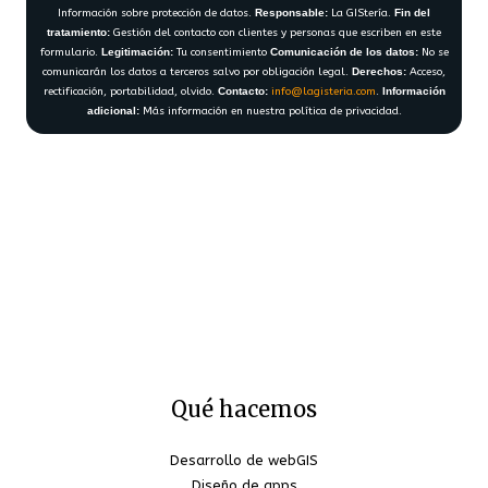
Información sobre protección de datos.
Responsable:
La GIStería.
Fin del
tratamiento:
Gestión del contacto con clientes y personas que escriben en este
formulario.
Legitimación:
Tu consentimiento
Comunicación de los datos:
No se
comunicarán los datos a terceros salvo por obligación legal.
Derechos:
Acceso,
rectificación, portabilidad, olvido.
Contacto:
info@lagisteria.com
.
Información
adicional:
Más información en nuestra política de privacidad.
Qué hacemos
Desarrollo de webGIS
Diseño de apps