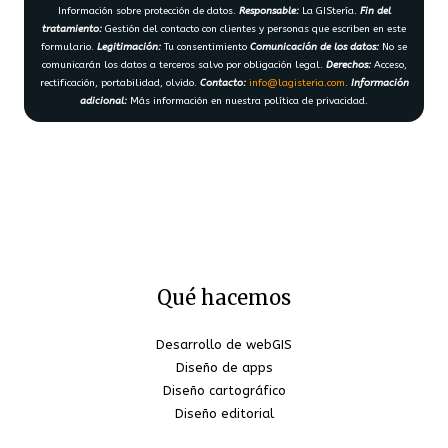
Información sobre protección de datos.
Responsable:
La GIStería.
Fin del
tratamiento:
Gestión del contacto con clientes y personas que escriben en este
formulario.
Legitimación:
Tu consentimiento
Comunicación de los datos:
No se
comunicarán los datos a terceros salvo por obligación legal.
Derechos:
Acceso,
rectificación, portabilidad, olvido.
Contacto:
info@lagisteria.com
.
Información
adicional:
Más información en nuestra política de privacidad.
Qué hacemos
Desarrollo de webGIS
Diseño de apps
Diseño cartográfico
Diseño editorial