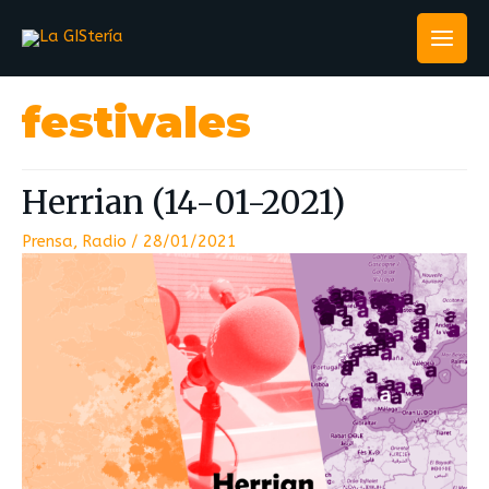
festivales
Herrian (14-01-2021)
Prensa
,
Radio
/
28/01/2021