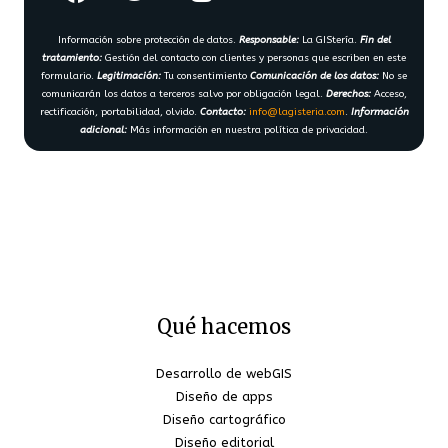
Información sobre protección de datos.
Responsable:
La GIStería.
Fin del
tratamiento:
Gestión del contacto con clientes y personas que escriben en este
formulario.
Legitimación:
Tu consentimiento
Comunicación de los datos:
No se
comunicarán los datos a terceros salvo por obligación legal.
Derechos:
Acceso,
rectificación, portabilidad, olvido.
Contacto:
info@lagisteria.com
.
Información
adicional:
Más información en nuestra política de privacidad.
Qué hacemos
Desarrollo de webGIS
Diseño de apps
Diseño cartográfico
Diseño editorial