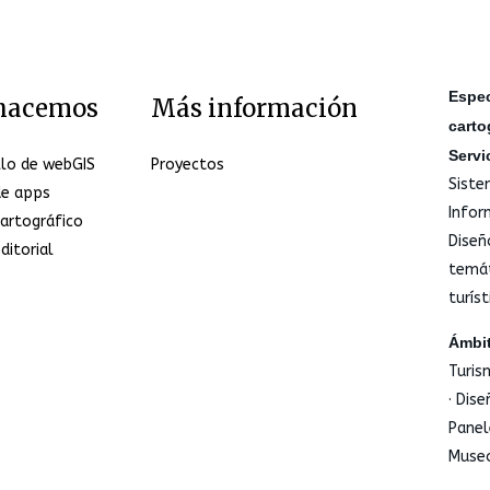
Espec
hacemos
Más información
carto
Servi
llo de webGIS
Proyectos
Siste
de apps
Infor
artográfico
Diseñ
ditorial
temáti
turíst
Ámbit
Turis
· Dis
Panel
Museo