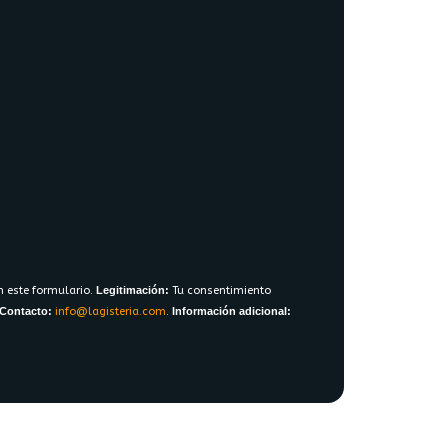
n este formulario.
Legitimación:
Tu consentimiento
Contacto:
info@lagisteria.com
.
Información adicional: