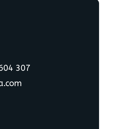
 604 307
ia.com