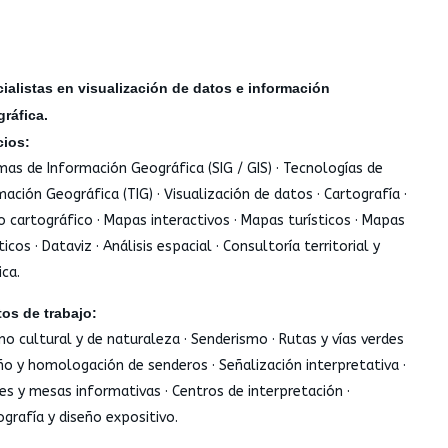
ialistas en visualización de datos e información
gráfica.
cios:
mas de Información Geográfica (SIG / GIS) · Tecnologías de
mación Geográfica (TIG) · Visualización de datos · Cartografía ·
o cartográfico · Mapas interactivos · Mapas turísticos · Mapas
cos · Dataviz · Análisis espacial · Consultoría territorial y
ica.
os de trabajo:
mo cultural y de naturaleza · Senderismo · Rutas y vías verdes
eño y homologación de senderos · Señalización interpretativa ·
es y mesas informativas · Centros de interpretación ·
grafía y diseño expositivo.