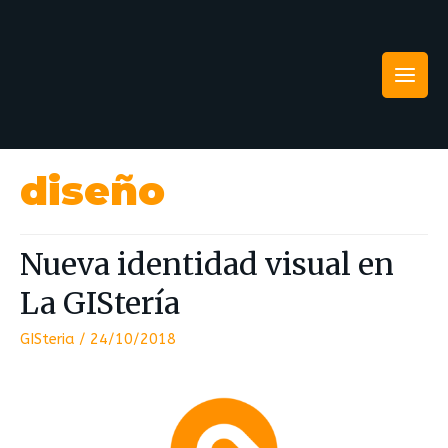
diseño
Nueva identidad visual en
La GIStería
GISteria
/
24/10/2018