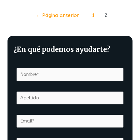
←
Página anterior
1
2
¿En qué podemos ayudarte?