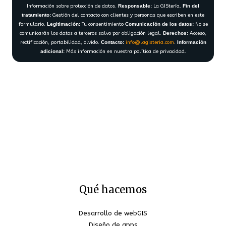
Información sobre protección de datos.
Responsable:
La GIStería.
Fin del
tratamiento:
Gestión del contacto con clientes y personas que escriben en este
formulario.
Legitimación:
Tu consentimiento
Comunicación de los datos:
No se
comunicarán los datos a terceros salvo por obligación legal.
Derechos:
Acceso,
rectificación, portabilidad, olvido.
Contacto:
info@lagisteria.com
.
Información
adicional:
Más información en nuestra política de privacidad.
Qué hacemos
Desarrollo de webGIS
Diseño de apps