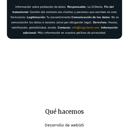
Información sobre protección de datos.
Responsable:
La GIStería.
Fin del
tratamiento:
Gestión del contacto con clientes y personas que escriben en este
formulario.
Legitimación:
Tu consentimiento
Comunicación de los datos:
No se
comunicarán los datos a terceros salvo por obligación legal.
Derechos:
Acceso,
rectificación, portabilidad, olvido.
Contacto:
info@lagisteria.com
.
Información
adicional:
Más información en nuestra política de privacidad.
Qué hacemos
Desarrollo de webGIS