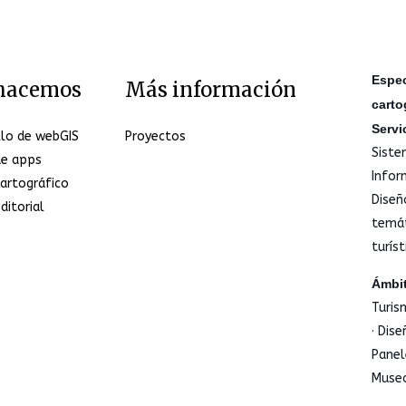
Espec
hacemos
Más información
carto
Servi
llo de webGIS
Proyectos
Siste
de apps
Infor
artográfico
Diseñ
ditorial
temáti
turíst
Ámbit
Turis
· Dis
Panel
Museo