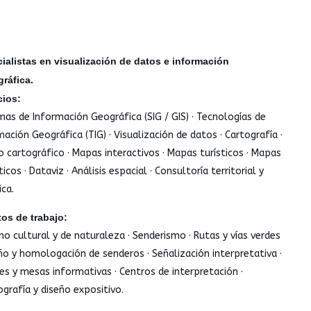
ialistas en visualización de datos e información
gráfica.
cios:
mas de Información Geográfica (SIG / GIS) · Tecnologías de
mación Geográfica (TIG) · Visualización de datos · Cartografía ·
o cartográfico · Mapas interactivos · Mapas turísticos · Mapas
cos · Dataviz · Análisis espacial · Consultoría territorial y
ica.
os de trabajo:
mo cultural y de naturaleza · Senderismo · Rutas y vías verdes
eño y homologación de senderos · Señalización interpretativa ·
es y mesas informativas · Centros de interpretación ·
grafía y diseño expositivo.