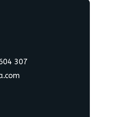
 604 307
ia.com