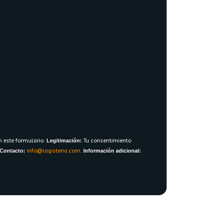
n este formulario.
Legitimación:
Tu consentimiento
Contacto:
info@lagisteria.com
.
Información adicional: