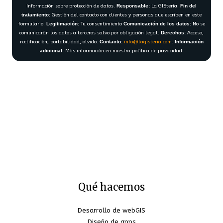
Información sobre protección de datos.
Responsable:
La GIStería.
Fin del
tratamiento:
Gestión del contacto con clientes y personas que escriben en este
formulario.
Legitimación:
Tu consentimiento
Comunicación de los datos:
No se
comunicarán los datos a terceros salvo por obligación legal.
Derechos:
Acceso,
rectificación, portabilidad, olvido.
Contacto:
info@lagisteria.com
.
Información
adicional:
Más información en nuestra política de privacidad.
Qué hacemos
Desarrollo de webGIS
Diseño de apps